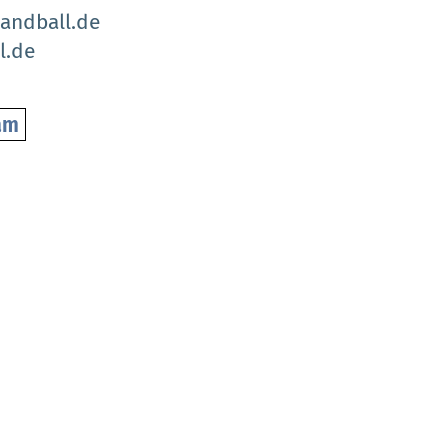
andball.de
l.de
am