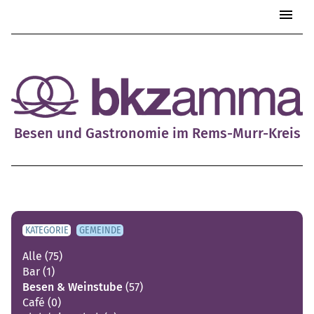
Start
Besen & Gastro
Handel & Service
Vereine & Kultur
Besen und Gastronomie im Rems-Murr-Kreis
Nachbarschaftshilfe
KATEGORIE
GEMEINDE
Alle
(75)
Bar
(1)
Besen & Weinstube
(57)
Café
(0)